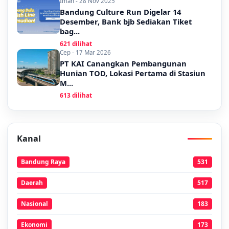
Iman - 28 Nov 2025
Bandung Culture Run Digelar 14
Desember, Bank bjb Sediakan Tiket
bag...
621 dilihat
Cep - 17 Mar 2026
PT KAI Canangkan Pembangunan
Hunian TOD, Lokasi Pertama di Stasiun
M...
613 dilihat
Kanal
Bandung Raya
531
Daerah
517
Nasional
183
Ekonomi
173