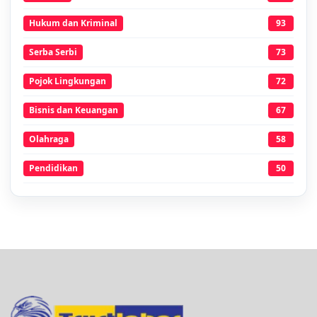
Hukum dan Kriminal
93
Serba Serbi
73
Pojok Lingkungan
72
Bisnis dan Keuangan
67
Olahraga
58
Pendidikan
50