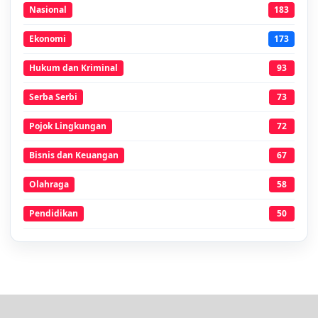
Nasional
183
Ekonomi
173
Hukum dan Kriminal
93
Serba Serbi
73
Pojok Lingkungan
72
Bisnis dan Keuangan
67
Olahraga
58
Pendidikan
50