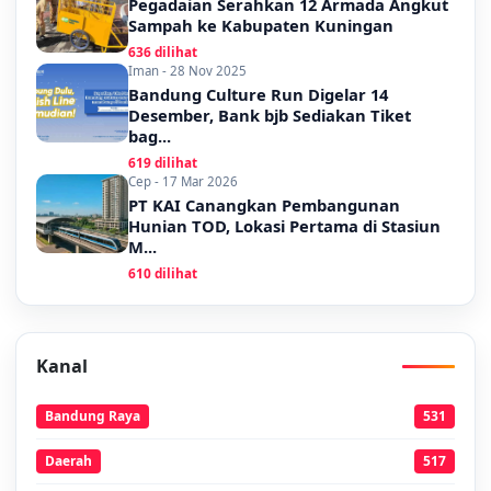
Pegadaian Serahkan 12 Armada Angkut
Sampah ke Kabupaten Kuningan
636 dilihat
Iman - 28 Nov 2025
Bandung Culture Run Digelar 14
Desember, Bank bjb Sediakan Tiket
bag...
619 dilihat
Cep - 17 Mar 2026
PT KAI Canangkan Pembangunan
Hunian TOD, Lokasi Pertama di Stasiun
M...
610 dilihat
Kanal
Bandung Raya
531
Daerah
517