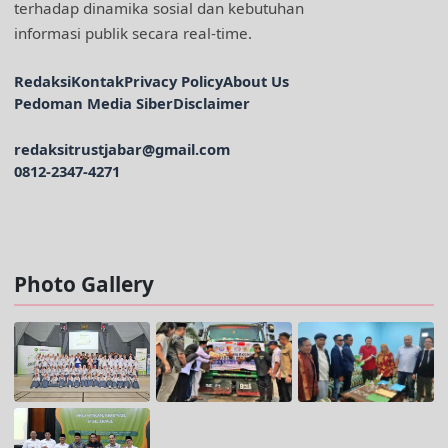
terhadap dinamika sosial dan kebutuhan
informasi publik secara real-time.
Redaksi
Kontak
Privacy Policy
About Us
Pedoman Media Siber
Disclaimer
redaksitrustjabar@gmail.com
0812-2347-4271
Facebook @trustjabar.com
Instagram @trustjabar.com
Threads @trustjabar.com
Photo Gallery