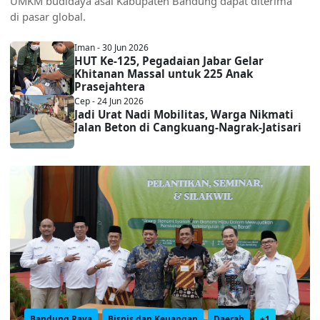
UMKM budidaya asal Kabupaten Bandung dapat diterima
di pasar global.
Iman - 30 Jun 2026
HUT Ke-125, Pegadaian Jabar Gelar
Khitanan Massal untuk 225 Anak
Prasejahtera
Cep - 24 Jun 2026
Jadi Urat Nadi Mobilitas, Warga Nikmati
Jalan Beton di Cangkuang-Nagrak-Jatisari
Bandung Raya
Bisnis dan Keuangan
Daerah
+1