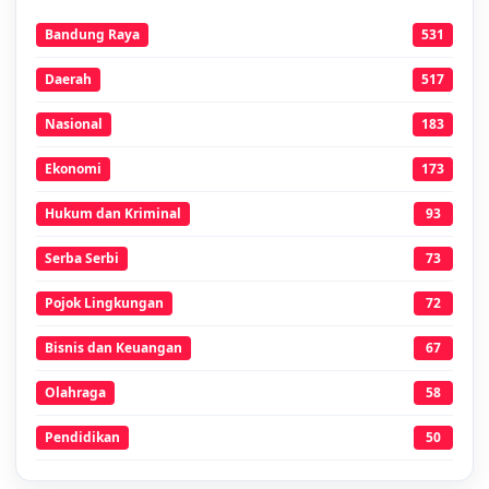
Bandung Raya
531
Daerah
517
Nasional
183
Ekonomi
173
Hukum dan Kriminal
93
Serba Serbi
73
Pojok Lingkungan
72
Bisnis dan Keuangan
67
Olahraga
58
Pendidikan
50